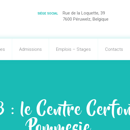
Rue de la Loquette, 39
SIÈGE SOCIAL
7600 Péruwelz, Belgique
tes
Admissions
Emplois – Stages
Contacts
: le Centre Cerfon
Pommesie…