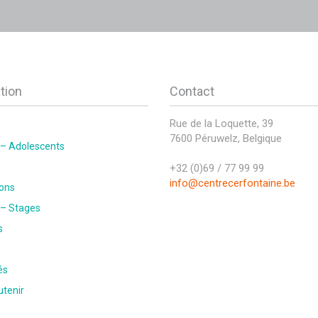
tion
Contact
Rue de la Loquette, 39
7600 Péruwelz, Belgique
 – Adolescents
+32 (0)69 / 77 99 99
info@centrecerfontaine.be
ons
 – Stages
s
és
utenir