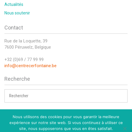
Actualités
Nous soutenir
Contact
Rue de la Loquette, 39
7600 Péruwelz, Belgique
+32 (0)69 / 77 99 99
info@centrecerfontaine.be
Recherche
Nous utilisons des cookies pour vous garantir la meilleure
expérience sur notre site web. Si vous continuez à utiliser ce
Copyright © Centre Cerfontaine. Tous droits réservés.
site, nous supposerons que vous en êtes satisfait.