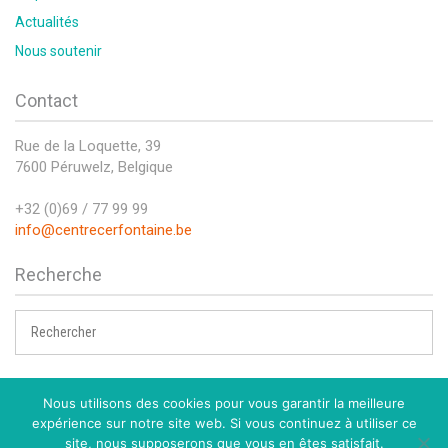
Actualités
Nous soutenir
Contact
Rue de la Loquette, 39
7600 Péruwelz, Belgique
+32 (0)69 / 77 99 99
info@centrecerfontaine.be
Recherche
Nous utilisons des cookies pour vous garantir la meilleure
expérience sur notre site web. Si vous continuez à utiliser ce
Copyright © Centre Cerfontaine. Tous droits réservés.
site, nous supposerons que vous en êtes satisfait.